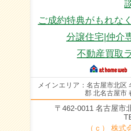
ご成約特典がもれなく
分譲住宅|仲介
不動産買取
メインエリア：名古屋市北区 
郡 北名古屋市 
〒462-0011 名古
T
（ｃ） 株式会社 ラ