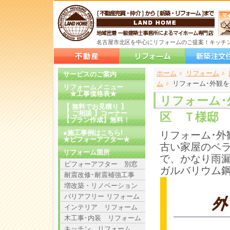
名古屋市北区を中心にリフォームのご提案！キッチン
ホーム
>
>
>
>
リフォーム
サービスのご案内
ム
>
リフォーム･外観
リフォームメニュー
★工事価格表★
リフォーム･
【 無料でお見積り 】
【 ご相談 】コーナー
区 Ｔ様邸
【プラン作成】無料！
●施工事例はこちら!
リフォーム･
★ビフォーアフター★
古い家屋のベ
リフォーム箇所
で、かなり雨
ビフォーアフター 別窓
ガルバリウム
耐震改修･耐震補強工事
増改築・リノベーション
バリアフリー リフォーム
インテリア リフォーム
木工事･内装 リフォーム
キッチン リフォーム