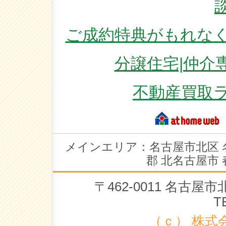
ご成約特典がもれなく
分譲住宅|仲介
不動産買取
メインエリア：名古屋市北区 
郡 北名古屋市 
〒462-0011 名古
T
（ｃ） 株式会社 ラ