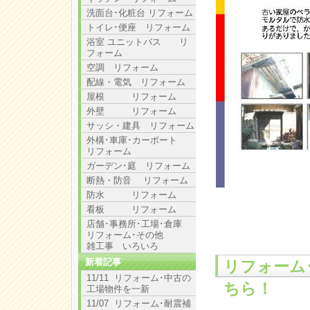
洗面台･化粧台 リフォーム
トイレ･便座 リフォーム
浴室 ユニットバス リ
フォーム
空調 リフォーム
配線・電気 リフォーム
屋根 リフォーム
外壁 リフォーム
サッシ・建具 リフォーム
外構･車庫･カーポート
リフォーム
ガーデン･庭 リフォーム
断熱・防音 リフォーム
防水 リフォーム
看板 リフォーム
店舗･事務所･工場･倉庫
リフォーム･その他
雑工事 いろいろ
新着記事
リフォーム
11/11 リフォーム･中古の
ちら！
工場物件を一新
11/07 リフォーム･耐震補