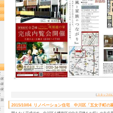
家
の家
の家
の家
家
[
スタッフのひ
家新
2015/10/04 リノベーション住宅 中川区「五女子町
家