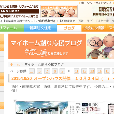
は【新築建売分譲住宅なら】
ご成約特典付き！
【不動産販売・買取・仲介】【注文住宅・
ホーム
>
マイホーム創り応援ブログ
ページ移動
...
6
7
8
9
10
11
12
13
14
15
2015/10/20 オープンハウス開催 １０月２４日（土
西区・南堀越の家 西棟 新価格にて販売中です。 今度の土・
催！