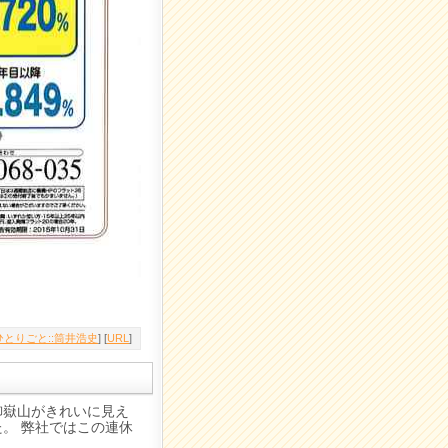
とりごと::筒井浩史
] [
URL
]
御嶽山がきれいに見え
。 弊社ではこの連休
。