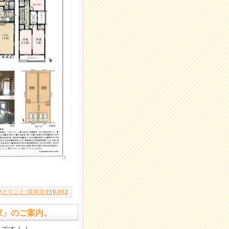
とりごと::筒井浩史
] [
URL
]
の家」のご案内。