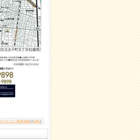
とりごと::筒井浩史
] [
URL
]
。