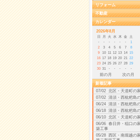
リフォーム
不動産
カレンダー
2026年8月
日
月
火
水
木
金
土
-
-
-
-
-
-
1
2
3
4
5
6
7
8
9
10
11
12
13
14
15
16
17
18
19
20
21
22
23
24
25
26
27
28
29
30
31
-
-
-
-
-
前の月
次の月
新着記事
07/02 北区・天道町の
07/02 清須・西枇杷島
06/24 清須・西枇杷島
06/18 清須・西枇杷島
06/10 北区・天道町の
06/06 春日井・稲口の
築工事
05/28 西区・南堀越の