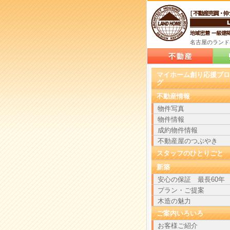
名古屋のランド
案内
マイホーム創り応援ブロ
グ
不動産情報
物件写真
物件情報
成約物件情報
不動産屋のつぶやき
スタッフのひとりごと
新築
安心の保証 最長60年
プラン・ご提案
木造の魅力
ご案内いろいろ
お客様ご紹介