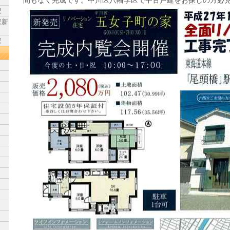
間もなく完成です。中川区八幡学区で中古戸建をお探しの方必
家
家新
家