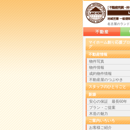
名古屋のランド
案内
マイホーム創り応援ブロ
グ
不動産情報
物件写真
物件情報
成約物件情報
不動産屋のつぶやき
スタッフのひとりごと
新築
安心の保証 最長60年
プラン・ご提案
木造の魅力
ご案内いろいろ
お客様ご紹介