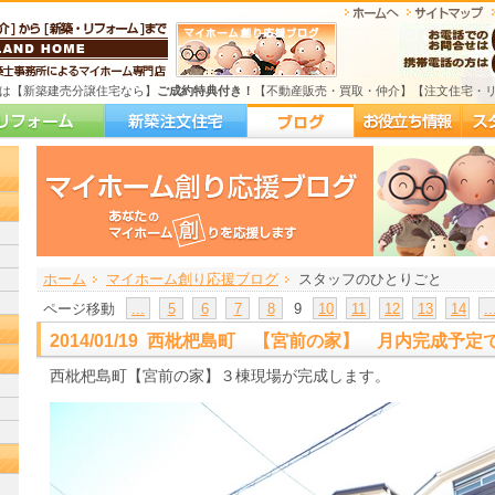
は【新築建売分譲住宅なら】
ご成約特典付き！
【不動産販売・買取・仲介】【注文住宅・
ホーム
>
>
マイホーム創り応援ブログ
スタッフのひとりごと
ページ移動
...
5
6
7
8
9
10
11
12
13
14
..
2014/01/19 西枇杷島町 【宮前の家】 月内完成予定
西枇杷島町【宮前の家】３棟現場が完成します。