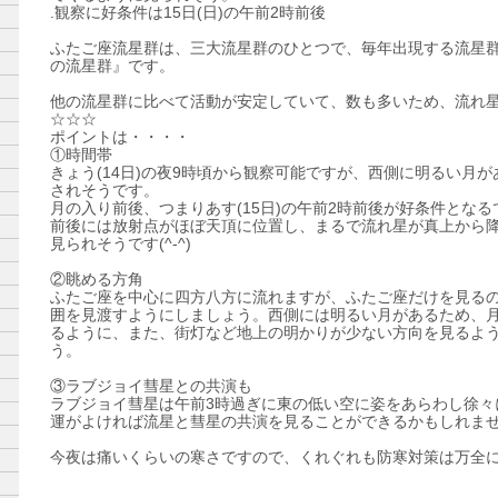
.観察に好条件は15日(日)の午前2時前後
ふたご座流星群は、三大流星群のひとつで、毎年出現する流星
の流星群』です。
他の流星群に比べて活動が安定していて、数も多いため、流れ
☆☆☆
ポイントは・・・・
①時間帯
きょう(14日)の夜9時頃から観察可能ですが、西側に明るい月
されそうです。
月の入り前後、つまりあす(15日)の午前2時前後が好条件となる
前後には放射点がほぼ天頂に位置し、まるで流れ星が真上から
見られそうです(^-^)
②眺める方角
ふたご座を中心に四方八方に流れますが、ふたご座だけを見る
囲を見渡すようにしましょう。西側には明るい月があるため、
るように、また、街灯など地上の明かりが少ない方向を見るよ
う。
③ラブジョイ彗星との共演も
ラブジョイ彗星は午前3時過ぎに東の低い空に姿をあらわし徐々
運がよければ流星と彗星の共演を見ることができるかもしれません(
今夜は痛いくらいの寒さですので、くれぐれも防寒対策は万全