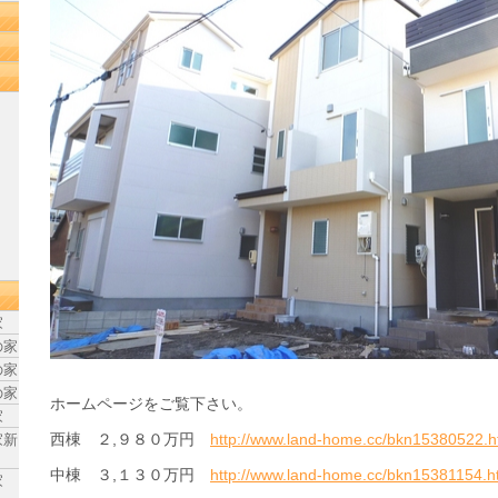
家
の家
の家
の家
ホームページをご覧下さい。
家
西棟 ２,９８０万円
http://www.land-home.cc/bkn15380522.h
家新
中棟 ３,１３０万円
http://www.land-home.cc/bkn15381154.h
家