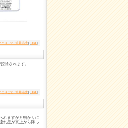
とりごと::筒井浩史
] [
URL
]
が控除されます。
。
とりごと::筒井浩史
] [
URL
]
られますが月明かりに
流れ星が真上から降っ