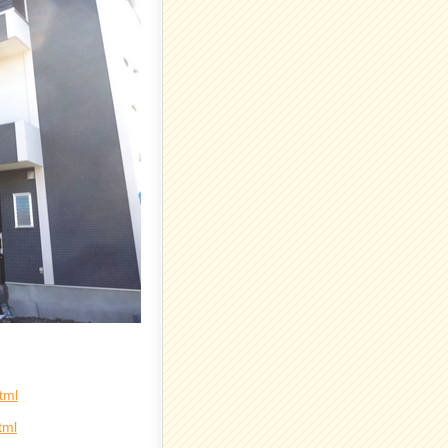
tml
tml