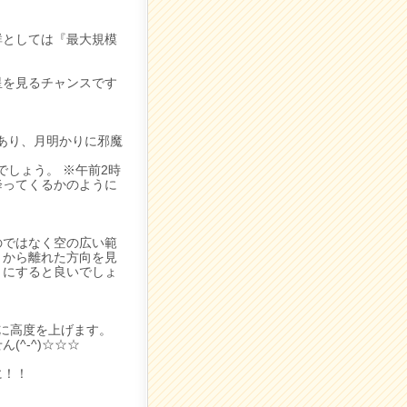
群としては『最大規模
星を見るチャンスです
があり、月明かりに邪魔
でしょう。 ※午前2時
降ってくるかのように
のではなく空の広い範
月から離れた方向を見
うにすると良いでしょ
に高度を上げます。
^-^)☆☆☆
に！！