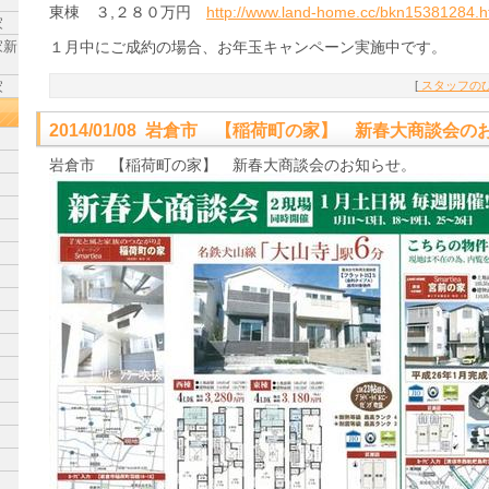
東棟 ３,２８０万円
http://www.land-home.cc/bkn15381284.h
家
家新
１月中にご成約の場合、お年玉キャンペーン実施中です。
家
[
スタッフのひ
2014/01/08 岩倉市 【稲荷町の家】 新春大商談会
岩倉市 【稲荷町の家】 新春大商談会のお知らせ。