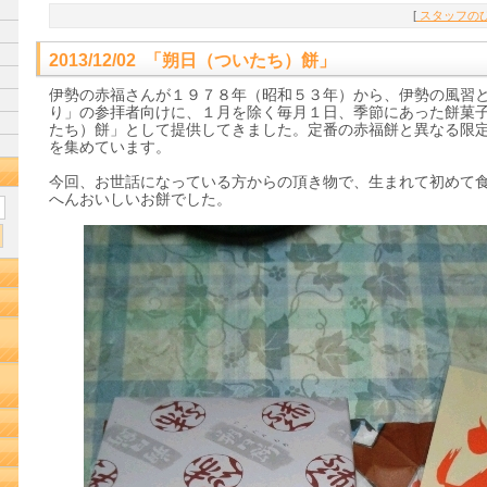
[
スタッフのひ
2013/12/02 「朔日（ついたち）餅」
伊勢の赤福さんが１９７８年（昭和５３年）から、伊勢の風習
り」の参拝者向けに、１月を除く毎月１日、季節にあった餅菓
たち）餅」として提供してきました。定番の赤福餅と異なる限
を集めています。
今回、お世話になっている方からの頂き物で、生まれて初めて
へんおいしいお餅でした。