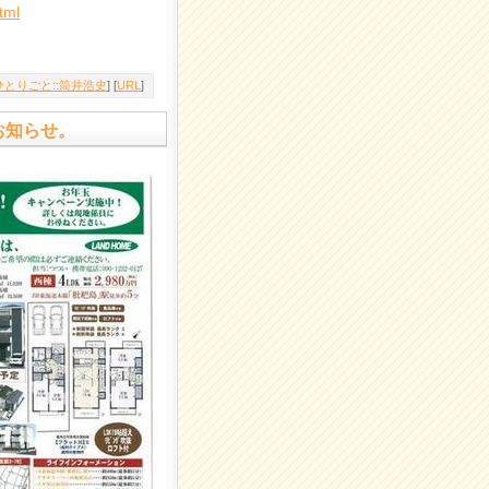
tml
とりごと::筒井浩史
] [
URL
]
のお知らせ。