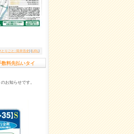
とりごと::筒井浩史
] [
URL
]
（手数料先払いタイ
）のお知らせです。