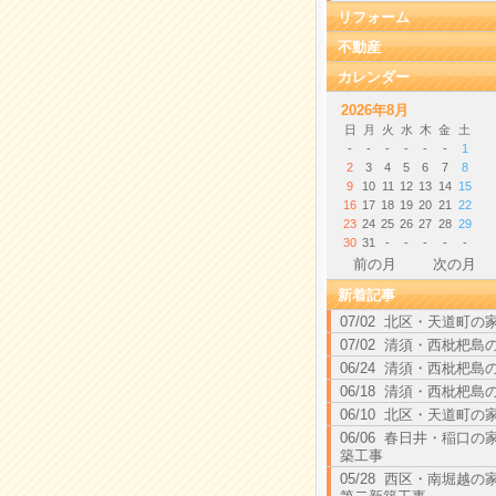
リフォーム
不動産
カレンダー
2026年8月
日
月
火
水
木
金
土
-
-
-
-
-
-
1
2
3
4
5
6
7
8
9
10
11
12
13
14
15
16
17
18
19
20
21
22
23
24
25
26
27
28
29
30
31
-
-
-
-
-
前の月
次の月
新着記事
07/02 北区・天道町の
07/02 清須・西枇杷島
06/24 清須・西枇杷島
06/18 清須・西枇杷島
06/10 北区・天道町の
06/06 春日井・稲口の
築工事
05/28 西区・南堀越の