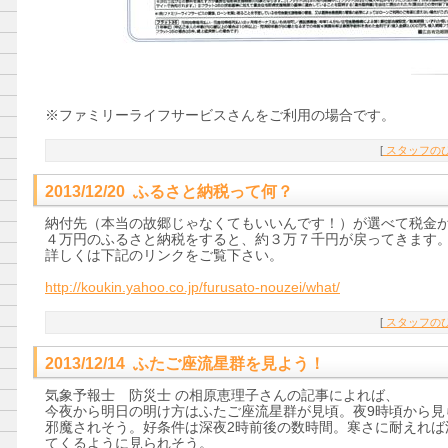
※ファミリーライフサービスさんをご利用の場合です。
[
スタッフのひ
2013/12/20 ふるさと納税って何？
納付先（本当の故郷じゃなくてもいいんです！）が選べて税金
４万円のふるさと納税をすると、約３万７千円が戻ってきます
詳しくは下記のリンクをご覧下さい。
http://koukin.yahoo.co.jp/furusato-nouzei/what/
[
スタッフのひ
2013/12/14 ふたご座流星群を見よう！
気象予報士 防災士 の相原恵理子さんの記事によれば、
今夜から明日の明け方はふたご座流星群が見頃。夜9時頃から見
邪魔されそう。好条件は深夜2時前後の数時間。寒さに耐えれば
てくるように見られそう。