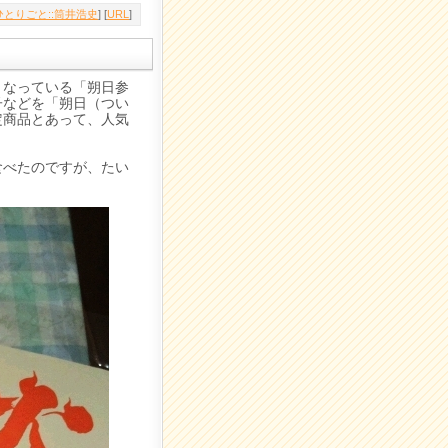
とりごと::筒井浩史
] [
URL
]
となっている「朔日参
子などを「朔日（つい
定商品とあって、人気
食べたのですが、たい