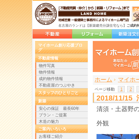
名古屋のランドは【新築建売分譲住宅なら】
ご成約
マイホーム創り応援ブロ
グ
不動産情報
物件写真
物件情報
>
>
成約物件情報
ホーム
マイホ
不動産屋のつぶやき
ページ移動
1
2
スタッフのひとりごと
2018/11
新築
清須・土器野
安心の保証 最長60年
プラン・ご提案
木造の魅力
外観
ご案内いろいろ
お客様ご紹介