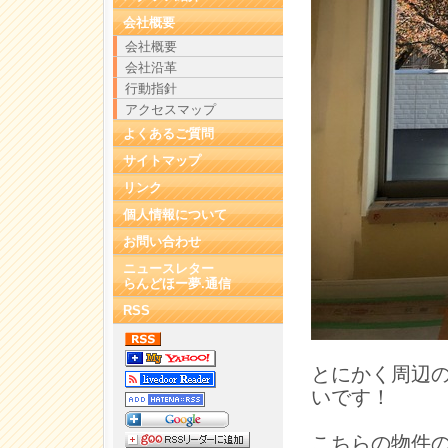
会社概要
会社概要
会社沿革
行動指針
アクセスマップ
よくあるご質問
サイトマップ
リンク
個人情報について
お問い合わせ
ニュースレター
らんどほー夢.通信
RSS
とにかく周辺
いです！
こちらの物件