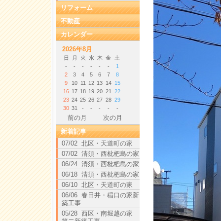
リフォーム
不動産
カレンダー
2026年8月
日
月
火
水
木
金
土
-
-
-
-
-
-
1
2
3
4
5
6
7
8
9
10
11
12
13
14
15
16
17
18
19
20
21
22
23
24
25
26
27
28
29
30
31
-
-
-
-
-
前の月
次の月
新着記事
07/02 北区・天道町の家
07/02 清須・西枇杷島の家
06/24 清須・西枇杷島の家
06/18 清須・西枇杷島の家
06/10 北区・天道町の家
06/06 春日井・稲口の家新
築工事
05/28 西区・南堀越の家