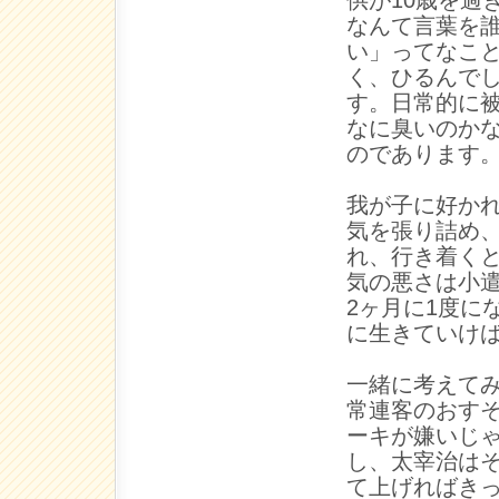
なんて言葉を
い」ってなこ
く、ひるんで
す。日常的に
なに臭いのか
のであります
我が子に好か
気を張り詰め
れ、行き着く
気の悪さは小
2ヶ月に1度に
に生きていけ
一緒に考えて
常連客のおす
ーキが嫌いじ
し、太宰治は
て上げればき