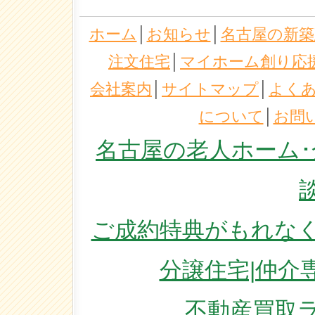
ホーム
│
お知らせ
│
名古屋の新築
注文住宅
│
マイホーム創り応
会社案内
│
サイトマップ
│
よく
について
│
お問
名古屋の老人ホーム･
ご成約特典がもれなく
分譲住宅|仲介
不動産買取