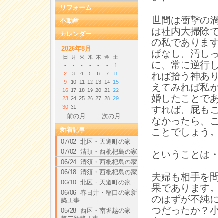
リフォーム
世間は衝撃の
不動産
は社内大掃除
カレンダー
の私でありま
2026年8月
ぱなし、汚し
日
月
火
水
木
金
土
に、常に逆行
-
-
-
-
-
-
1
2
3
4
5
6
7
8
れば拾う神あ
9
10
11
12
13
14
15
えてみれば私
16
17
18
19
20
21
22
婚したことで
23
24
25
26
27
28
29
30
31
-
-
-
-
-
すれば、屁も
前の月
次の月
なかったら、
新着記事
ことでしょう
07/02 北区・天道町の家
07/02 清須・西枇杷島の家
ということは
06/24 清須・西枇杷島の家
06/18 清須・西枇杷島の家
夫婦も相手を
06/10 北区・天道町の家
果であります
06/06 春日井・稲口の家新
のはずが不純
築工事
つだったか？
05/28 西区・南堀越の家