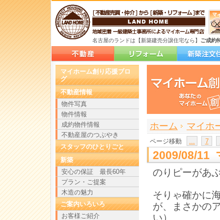
名古屋のランドは【新築建売分譲住宅なら】
ご成約
マイホーム創り応援ブロ
グ
不動産情報
物件写真
物件情報
>
>
成約物件情報
ホーム
マイホ
不動産屋のつぶやき
ページ移動
...
7
スタッフのひとりごと
2009/08/
新築
のりピーがあ
安心の保証 最長60年
プラン・ご提案
木造の魅力
そりゃ確かに
ご案内いろいろ
が、まさかの
お客様ご紹介
い）