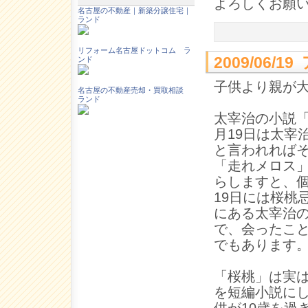
よろしくお願
名古屋の不動産｜新築分譲住宅｜
ランド
リフォーム名古屋ドットコム ラ
2009/06/
ンド
子供より親が
名古屋の不動産売却・買取相談
ランド
太宰治の小説「
月19日は太宰
と言われれば
「走れメロス
らしますと、
19日には桜桃
にある太宰治
で、会ったこ
でもあります
「桜桃」は実
を短編小説に
供が10歳を過