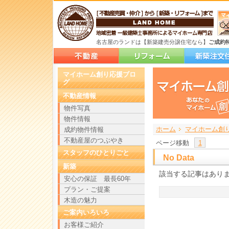
名古屋のランドは【新築建売分譲住宅なら】
ご成約
マイホーム創り応援ブロ
グ
不動産情報
物件写真
物件情報
ホーム
>
>
>
マイホーム創
成約物件情報
不動産屋のつぶやき
ページ移動
1
スタッフのひとりごと
No Data
新築
該当する記事はあり
安心の保証 最長60年
プラン・ご提案
木造の魅力
ご案内いろいろ
お客様ご紹介