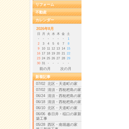
リフォーム
不動産
カレンダー
2026年8月
日
月
火
水
木
金
土
-
-
-
-
-
-
1
2
3
4
5
6
7
8
9
10
11
12
13
14
15
16
17
18
19
20
21
22
23
24
25
26
27
28
29
30
31
-
-
-
-
-
前の月
次の月
新着記事
07/02 北区・天道町の家
07/02 清須・西枇杷島の家
06/24 清須・西枇杷島の家
06/18 清須・西枇杷島の家
06/10 北区・天道町の家
06/06 春日井・稲口の家新
築工事
05/28 西区・南堀越の家