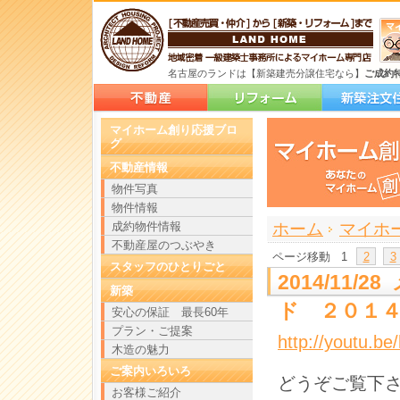
名古屋のランドは【新築建売分譲住宅なら】
ご成約
マイホーム創り応援ブロ
グ
不動産情報
物件写真
物件情報
>
>
成約物件情報
ホーム
マイホ
不動産屋のつぶやき
ページ移動
1
2
3
スタッフのひとりごと
2014/11
新築
ド ２０１
安心の保証 最長60年
プラン・ご提案
http://youtu.
木造の魅力
ご案内いろいろ
どうぞご覧下
お客様ご紹介