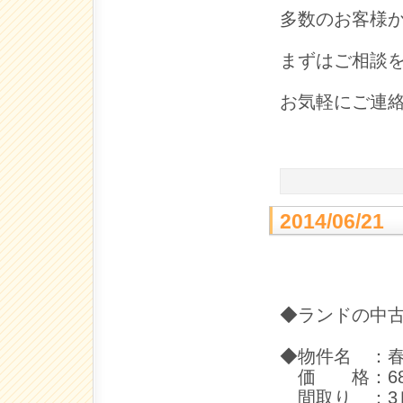
多数のお客様
まずはご相談
お気軽にご連
2014/06
◆ランドの中
◆物件名 ：
価 格：68
間取り ：3