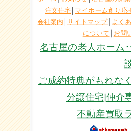
注文住宅
│
マイホーム創り応
会社案内
│
サイトマップ
│
よく
について
│
お問
名古屋の老人ホーム･
ご成約特典がもれなく
分譲住宅|仲介
不動産買取