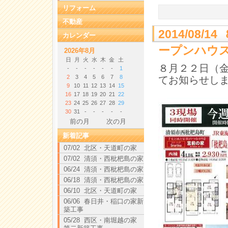
リフォーム
不動産
2014/08
カレンダー
ープンハウ
2026年8月
日
月
火
水
木
金
土
８月２２日（
-
-
-
-
-
-
1
2
3
4
5
6
7
8
てお知らせし
9
10
11
12
13
14
15
16
17
18
19
20
21
22
23
24
25
26
27
28
29
30
31
-
-
-
-
-
前の月
次の月
新着記事
07/02 北区・天道町の家
07/02 清須・西枇杷島の家
06/24 清須・西枇杷島の家
06/18 清須・西枇杷島の家
06/10 北区・天道町の家
06/06 春日井・稲口の家新
築工事
05/28 西区・南堀越の家