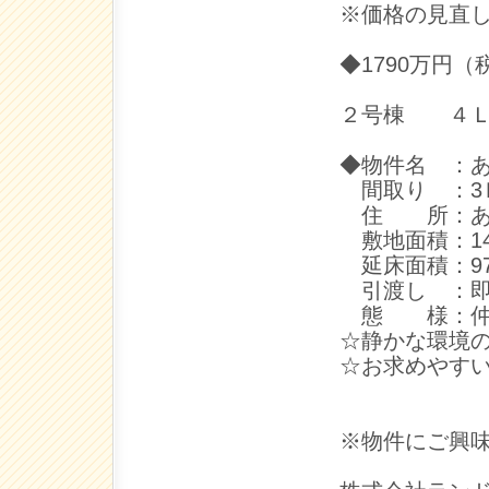
※価格の見直
◆1790万円（
２号棟 ４Ｌ
◆物件名 ：
間取り ：3
住 所：あま
敷地面積：146
延床面積：97.
引渡し ：即
態 様：仲
☆静かな環境
☆お求めやす
※物件にご興