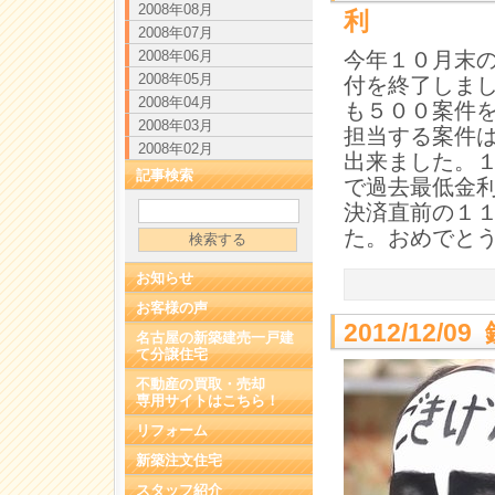
2008年08月
利
2008年07月
2008年06月
今年１０月末
2008年05月
付を終了しま
2008年04月
も５００案件
2008年03月
担当する案件
2008年02月
出来ました。
記事検索
で過去最低金
決済直前の１
た。おめでと
お知らせ
お客様の声
2012/12/
名古屋の新築建売一戸建
て分譲住宅
不動産の買取・売却
専用サイトはこちら！
リフォーム
新築注文住宅
スタッフ紹介