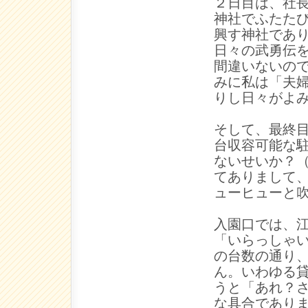
２日目は、社
神社でふたた
興す神社であ
日々の武勇伝
間違いないの
みに私は「夫
りし日々がよ
そして、最終
台収容可能な
ないせいか？
てありまして
ューヒューと
入園口では、
「いらっしゃ
の台数の通り
ん。いわゆる
うと「あれ？
な具合であり