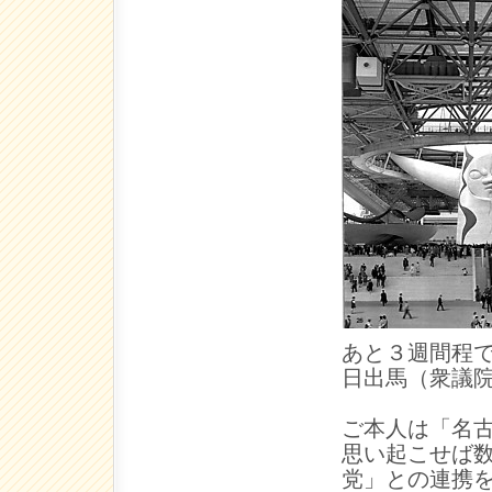
あと３週間程
日出馬（衆議
ご本人は「名
思い起こせば
党」との連携