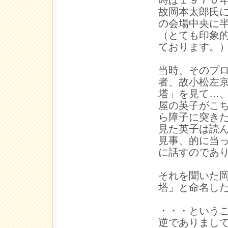
時は１９７０
故岡本太郎氏
の会場中央に
（とても印象
ております。
当時、そのプ
者、故小松左
塔」を見て…
屋の英子がこ
ら障子に突き
見た英子は読
見事、的に当
に話すのであ
それを聞いた
塔」と命名し
・・・という
逆でありまし