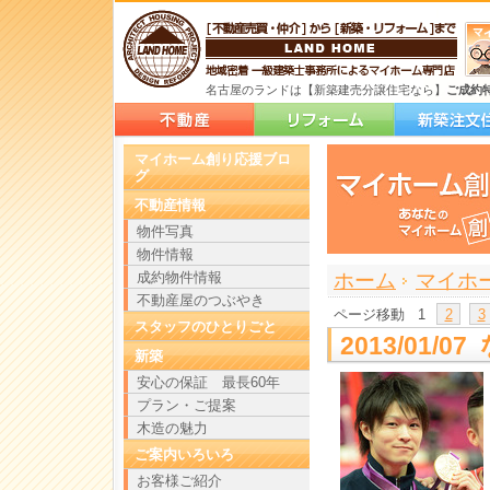
名古屋のランドは【新築建売分譲住宅なら】
ご成約
マイホーム創り応援ブロ
グ
不動産情報
物件写真
物件情報
>
>
成約物件情報
ホーム
マイホ
不動産屋のつぶやき
ページ移動
1
2
3
スタッフのひとりごと
2013/01
新築
安心の保証 最長60年
プラン・ご提案
木造の魅力
ご案内いろいろ
お客様ご紹介