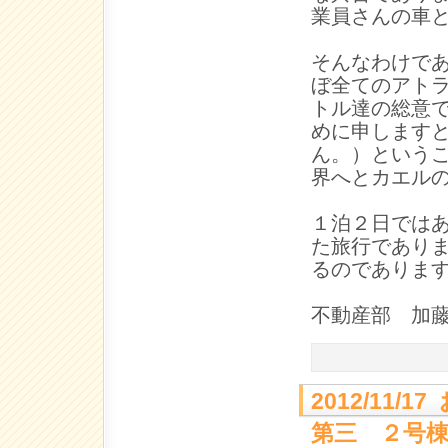
業員さんの車
そんなわけで
ぼ全てのアト
トル達の総意
めに申します
ん。）という
界へとカエル
１泊２日では
た旅行であり
るのでありま
不動産部 加
2012/11
第三 ２号