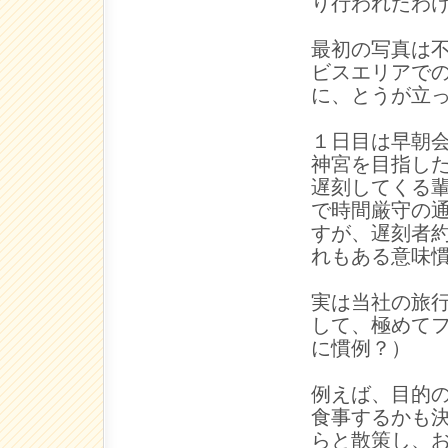
り行われたわ
最初の写真は
ビスエリアで
に、とうが立
１日目は早朝
神宮を目指し
遅刻してくる
で時間厳守の
すが、遅刻者
れもある意味
実は当社の旅
して、極めて
に慣例？）
例えば、目的
食事するかも
らと散策し、