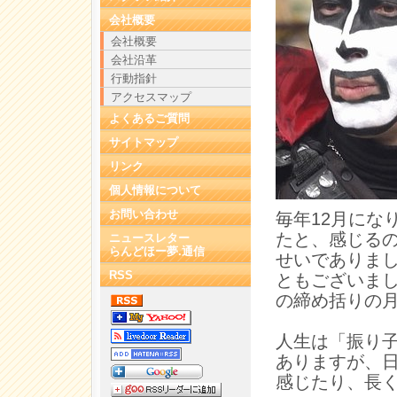
会社概要
会社概要
会社沿革
行動指針
アクセスマップ
よくあるご質問
サイトマップ
リンク
個人情報について
お問い合わせ
毎年12月にな
たと、感じる
ニュースレター
らんどほー夢.通信
せいでありま
RSS
ともございまし
の締め括りの
人生は「振り
ありますが、
感じたり、長