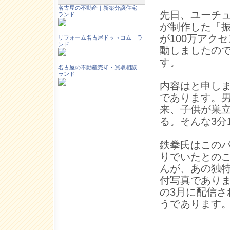
名古屋の不動産｜新築分譲住宅｜
先日、ユーチ
ランド
が制作した「
が100万アク
リフォーム名古屋ドットコム ラ
ンド
動しましたの
す。
名古屋の不動産売却・買取相談
ランド
内容はと申し
であります。
来、子供が巣
る。そんな3分
鉄拳氏はこの
りでいたとの
んが、あの独
付写真であり
の3月に配信さ
うであります