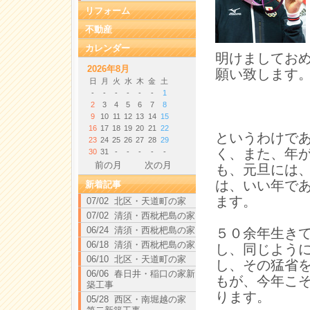
リフォーム
不動産
カレンダー
明けましてお
2026年8月
願い致します
日
月
火
水
木
金
土
-
-
-
-
-
-
1
2
3
4
5
6
7
8
9
10
11
12
13
14
15
16
17
18
19
20
21
22
というわけで
23
24
25
26
27
28
29
く、また、年
30
31
-
-
-
-
-
前の月
次の月
も、元旦には
は、いい年で
新着記事
ます。
07/02 北区・天道町の家
07/02 清須・西枇杷島の家
06/24 清須・西枇杷島の家
５０余年生き
06/18 清須・西枇杷島の家
し、同じよう
06/10 北区・天道町の家
し、その猛省
06/06 春日井・稲口の家新
もが、今年こ
築工事
ります。
05/28 西区・南堀越の家