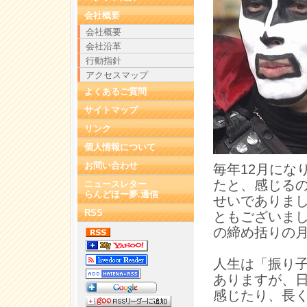
会社概要
会社概要
会社沿革
行動指針
アクセスマップ
よくあるご質問
サイトマップ
リンク
個人情報について
お問い合わせ
毎年12月にな
たと、感じる
ニュースレター
らんどほー夢.通信
せいでありま
RSS
ともございまし
の締め括りの
人生は「振り
ありますが、
感じたり、長