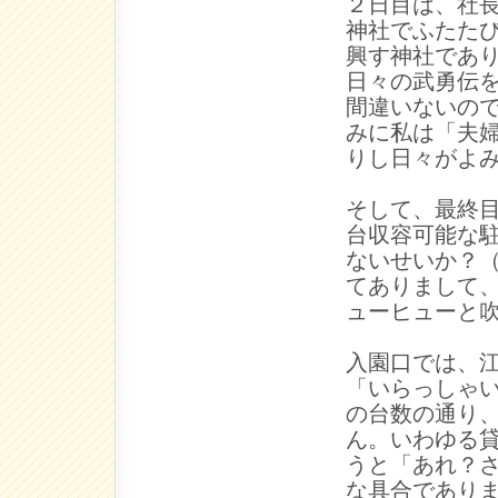
２日目は、社
神社でふたた
興す神社であ
日々の武勇伝
間違いないの
みに私は「夫
りし日々がよ
そして、最終
台収容可能な
ないせいか？
てありまして
ューヒューと
入園口では、
「いらっしゃ
の台数の通り
ん。いわゆる
うと「あれ？
な具合であり