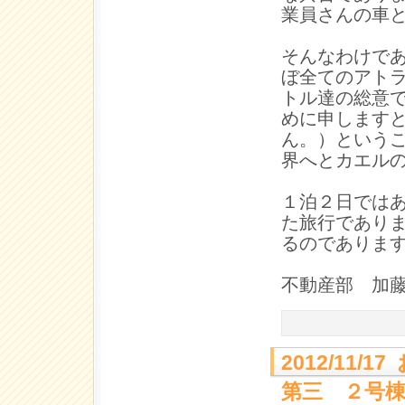
業員さんの車
そんなわけで
ぼ全てのアト
トル達の総意
めに申します
ん。）という
界へとカエル
１泊２日では
た旅行であり
るのでありま
不動産部 加
2012/11
第三 ２号