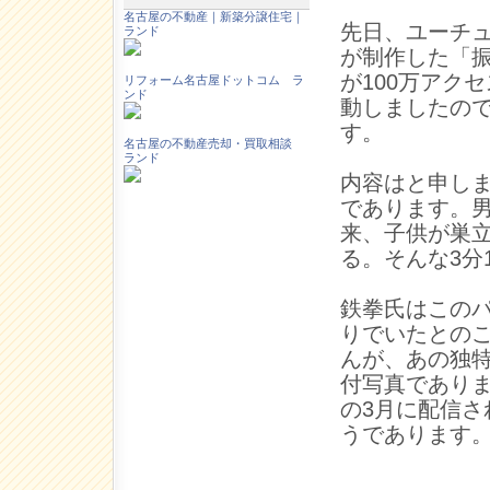
名古屋の不動産｜新築分譲住宅｜
先日、ユーチ
ランド
が制作した「
が100万アク
リフォーム名古屋ドットコム ラ
ンド
動しましたの
す。
名古屋の不動産売却・買取相談
ランド
内容はと申し
であります。
来、子供が巣
る。そんな3分
鉄拳氏はこの
りでいたとの
んが、あの独
付写真であり
の3月に配信さ
うであります