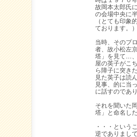
時は１９７０
故岡本太郎氏
の会場中央に
（とても印象
ております。
当時、そのプ
者、故小松左
塔」を見て…
屋の英子がこ
ら障子に突き
見た英子は読
見事、的に当
に話すのであ
それを聞いた
塔」と命名し
・・・という
逆でありまし