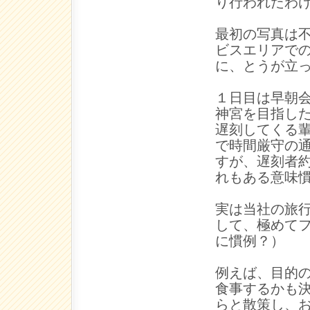
り行われたわ
最初の写真は
ビスエリアで
に、とうが立
１日目は早朝
神宮を目指し
遅刻してくる
で時間厳守の
すが、遅刻者
れもある意味
実は当社の旅
して、極めて
に慣例？）
例えば、目的
食事するかも
らと散策し、