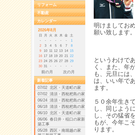
リフォーム
不動産
カレンダー
明けましてお
2026年8月
願い致します
日
月
火
水
木
金
土
-
-
-
-
-
-
1
2
3
4
5
6
7
8
9
10
11
12
13
14
15
16
17
18
19
20
21
22
というわけで
23
24
25
26
27
28
29
く、また、年
30
31
-
-
-
-
-
前の月
次の月
も、元旦には
は、いい年で
新着記事
ます。
07/02 北区・天道町の家
07/02 清須・西枇杷島の家
06/24 清須・西枇杷島の家
５０余年生き
06/18 清須・西枇杷島の家
し、同じよう
06/10 北区・天道町の家
し、その猛省
06/06 春日井・稲口の家新
もが、今年こ
築工事
ります。
05/28 西区・南堀越の家