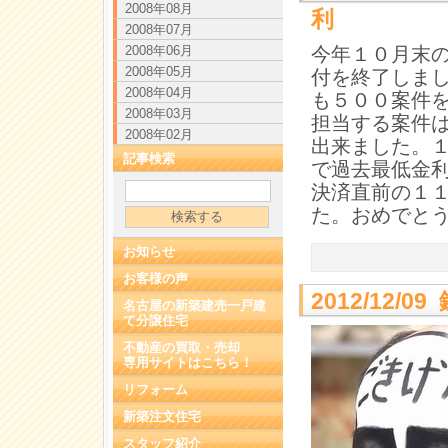
2008年08月
利
2008年07月
2008年06月
今年１０月末
2008年05月
付を終了しま
2008年04月
も５００案件
2008年03月
担当する案件
2008年02月
出来ました。
記事検索
で過去最低金
決済直前の１
た。おめでと
お知らせ
お客様の声
2012/12/
名古屋の新築建売一戸建
て分譲住宅
不動産の買取・売却
専用サイトはこちら！
リフォーム
新築注文住宅
スタッフ紹介