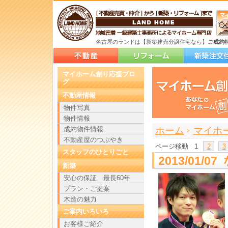
名古屋のランドは【新築建売分譲住宅なら】
ご成約
マイホーム創り応援ブロ
グ
不動産情報
物件写真
物件情報
>
>
成約物件情報
ホーム
マイホ
不動産屋のつぶやき
ページ移動
1
2
3
スタッフのひとりごと
2013/01
新築
安心の保証 最長60年
プラン・ご提案
木造の魅力
ご案内いろいろ
お客様ご紹介