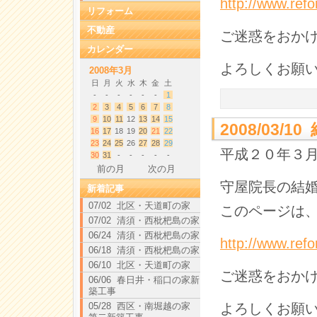
http://www.ref
リフォーム
不動産
ご迷惑をおか
カレンダー
よろしくお願
2008年3月
日
月
火
水
木
金
土
-
-
-
-
-
-
1
2
3
4
5
6
7
8
9
10
11
12
13
14
15
2008/03
16
17
18
19
20
21
22
23
24
25
26
27
28
29
平成２０年３
30
31
-
-
-
-
-
前の月
次の月
守屋院長の結
新着記事
07/02 北区・天道町の家
このページは、
07/02 清須・西枇杷島の家
06/24 清須・西枇杷島の家
http://www.ref
06/18 清須・西枇杷島の家
06/10 北区・天道町の家
ご迷惑をおか
06/06 春日井・稲口の家新
築工事
05/28 西区・南堀越の家
よろしくお願