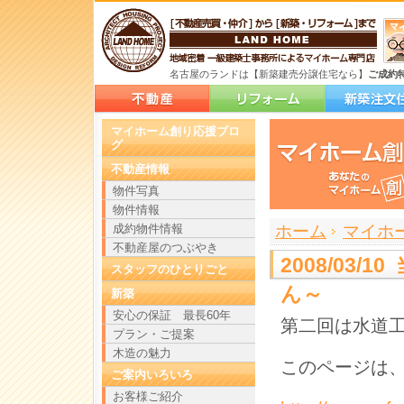
名古屋のランドは【新築建売分譲住宅なら】
ご成約
マイホーム創り応援ブロ
グ
不動産情報
物件写真
物件情報
>
>
成約物件情報
ホーム
マイホ
不動産屋のつぶやき
2008/03
スタッフのひとりごと
ん～
新築
安心の保証 最長60年
第二回は水道
プラン・ご提案
木造の魅力
このページは、
ご案内いろいろ
お客様ご紹介