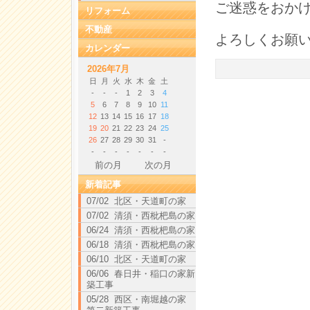
ご迷惑をおか
リフォーム
不動産
よろしくお願
カレンダー
2026年7月
日
月
火
水
木
金
土
-
-
-
1
2
3
4
5
6
7
8
9
10
11
12
13
14
15
16
17
18
19
20
21
22
23
24
25
26
27
28
29
30
31
-
-
-
-
-
-
-
-
前の月
次の月
新着記事
07/02 北区・天道町の家
07/02 清須・西枇杷島の家
06/24 清須・西枇杷島の家
06/18 清須・西枇杷島の家
06/10 北区・天道町の家
06/06 春日井・稲口の家新
築工事
05/28 西区・南堀越の家