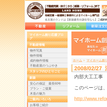
名古屋のランドは【新築建売分譲住宅なら】
ご成約
マイホーム創り応援ブロ
グ
不動産情報
物件写真
物件情報
ホーム
>
>
>
マイホーム創
成約物件情報
不動産屋のつぶやき
2008/02
スタッフのひとりごと
内部大工工事
新築
安心の保証 最長60年
このページは、
プラン・ご提案
木造の魅力
http://www.ref
ご案内いろいろ
お客様ご紹介