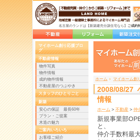
名古屋のランドは【新築建売分譲住宅なら】
ご成約
マイホーム創り応援ブロ
グ
不動産情報
物件写真
物件情報
ホーム
>
>
>
マイホーム創
成約物件情報
不動産屋のつぶやき
2008/08
スタッフのひとりごと
情報
新築
安心の保証 最長60年
ホーム
>
不動産
>
仲
プラン・ご提案
新規事業部OP
木造の魅力
と、
ご案内いろいろ
仲介手数料最
お客様ご紹介