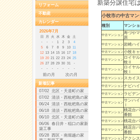
新築分譲住宅
リフォーム
不動産
小牧市の中古マン
カレンダー
種別
マンショ
2026年7月
寿づやマ
中古マンション
日
月
火
水
木
金
土
原
-
-
-
1
2
3
4
岩崎ハイ
中古マンション
5
6
7
8
9
10
11
小牧キャ
中古マンション
12
13
14
15
16
17
18
ロイヤル
19
20
21
22
23
24
25
中古マンション
牧Ⅱ
26
27
28
29
30
31
-
ロイヤル
-
-
-
-
-
-
-
中古マンション
牧Ⅰ
前の月
次の月
スカイス
中古マンション
新着記事
ナビハイ
中古マンション
07/02 北区・天道町の家
ラビデン
中古マンション
07/02 清須・西枇杷島の家
サンハイ
中古マンション
06/24 清須・西枇杷島の家
Ⅰ
桃花台パ
06/18 清須・西枇杷島の家
中古マンション
番館
06/10 北区・天道町の家
桃花台パ
中古マンション
06/06 春日井・稲口の家新
桃花台パ
築工事
中古マンション
番館
05/28 西区・南堀越の家
アクシス
中古マンション