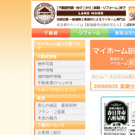
名古屋のランドは【新築建売分譲住宅なら】
ご成約
マイホーム創り応援ブロ
グ
不動産情報
物件写真
物件情報
ホーム
>
>
>
マイホーム創
成約物件情報
不動産屋のつぶやき
2008/08/28 
スタッフのひとりごと
新築
安心の保証 最長60年
プラン・ご提案
木造の魅力
ご案内いろいろ
お客様ご紹介