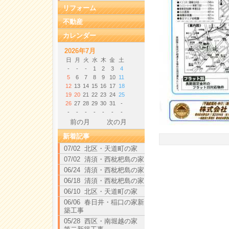
リフォーム
不動産
カレンダー
2026年7月
日
月
火
水
木
金
土
-
-
-
1
2
3
4
5
6
7
8
9
10
11
12
13
14
15
16
17
18
19
20
21
22
23
24
25
26
27
28
29
30
31
-
-
-
-
-
-
-
-
前の月
次の月
新着記事
07/02 北区・天道町の家
07/02 清須・西枇杷島の家
06/24 清須・西枇杷島の家
06/18 清須・西枇杷島の家
06/10 北区・天道町の家
06/06 春日井・稲口の家新
築工事
05/28 西区・南堀越の家