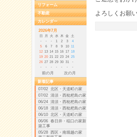
リフォーム
よろしくお願
不動産
カレンダー
2026年7月
日
月
火
水
木
金
土
-
-
-
1
2
3
4
5
6
7
8
9
10
11
12
13
14
15
16
17
18
19
20
21
22
23
24
25
26
27
28
29
30
31
-
-
-
-
-
-
-
-
前の月
次の月
新着記事
07/02 北区・天道町の家
07/02 清須・西枇杷島の家
06/24 清須・西枇杷島の家
06/18 清須・西枇杷島の家
06/10 北区・天道町の家
06/06 春日井・稲口の家新
築工事
05/28 西区・南堀越の家