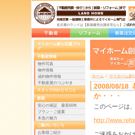
名古屋のランドは【新築建売分譲住宅なら】
ご成約
マイホーム創り応援ブロ
グ
不動産情報
物件写真
物件情報
ホーム
>
>
>
マイホーム創
成約物件情報
不動産屋のつぶやき
2008/08
スタッフのひとりごと
か・・・
新築
安心の保証 最長60年
このページは、
プラン・ご提案
木造の魅力
http://www.ref
ご案内いろいろ
お客様ご紹介
ご迷惑をおか