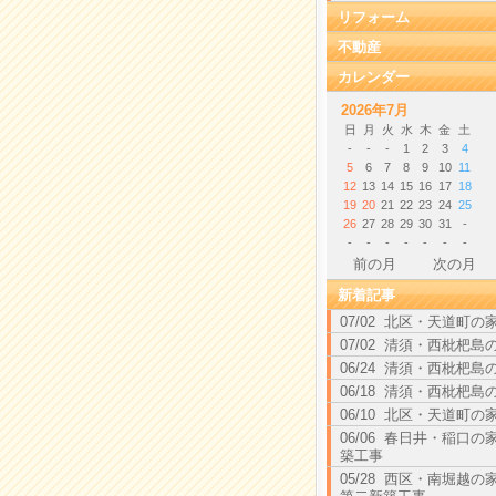
リフォーム
不動産
カレンダー
2026年7月
日
月
火
水
木
金
土
-
-
-
1
2
3
4
5
6
7
8
9
10
11
12
13
14
15
16
17
18
19
20
21
22
23
24
25
26
27
28
29
30
31
-
-
-
-
-
-
-
-
前の月
次の月
新着記事
07/02 北区・天道町の
07/02 清須・西枇杷島
06/24 清須・西枇杷島
06/18 清須・西枇杷島
06/10 北区・天道町の
06/06 春日井・稲口の
築工事
05/28 西区・南堀越の