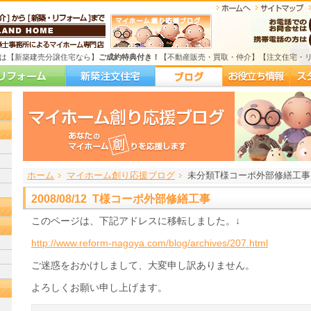
は【新築建売分譲住宅なら】
ご成約特典付き！
【不動産販売・買取・仲介】【注文住宅・
ホーム
>
>
>
マイホーム創り応援ブログ
未分類
T様コーポ外部修繕工事
2008/08/12 T様コーポ外部修繕工事
このページは、下記アドレスに移転しました。↓
http://www.reform-nagoya.com/blog/archives/207.html
ご迷惑をおかけしまして、大変申し訳ありません。
よろしくお願い申し上げます。