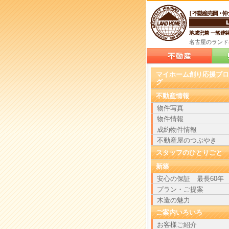
名古屋のランド
案内
マイホーム創り応援ブロ
グ
不動産情報
物件写真
物件情報
成約物件情報
不動産屋のつぶやき
スタッフのひとりごと
新築
安心の保証 最長60年
プラン・ご提案
木造の魅力
ご案内いろいろ
お客様ご紹介