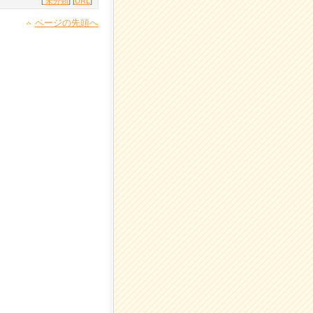
[
未分類
] [
URL
]
ページの先頭へ