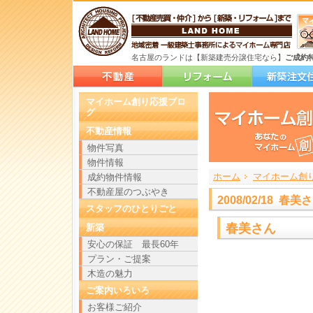
名古屋のランドは【新築建売分譲住宅なら】
ご成約
マイホーム創り応援ブロ
グ
不動産情報
物件写真
物件情報
ホーム
>
>
>
マイホーム創
成約物件情報
不動産屋のつぶやき
2008/02/18 春美
スタッフのひとりごと
春美さん
新築
安心の保証 最長60年
プラン・ご提案
木造の魅力
ご案内いろいろ
お客様ご紹介