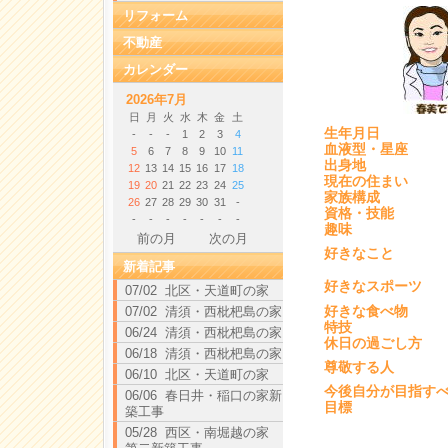
リフォーム
不動産
カレンダー
2026年7月
日
月
火
水
木
金
土
生年月日
-
-
-
1
2
3
4
血液型・星座
5
6
7
8
9
10
11
出身地
12
13
14
15
16
17
18
現在の住まい
19
20
21
22
23
24
25
家族構成
26
27
28
29
30
31
-
資格・技能
-
-
-
-
-
-
-
趣味
前の月
次の月
好きなこと
新着記事
好きなスポーツ
07/02 北区・天道町の家
好きな食べ物
07/02 清須・西枇杷島の家
特技
06/24 清須・西枇杷島の家
休日の過ごし方
06/18 清須・西枇杷島の家
尊敬する人
06/10 北区・天道町の家
今後自分が目指す
06/06 春日井・稲口の家新
目標
築工事
05/28 西区・南堀越の家