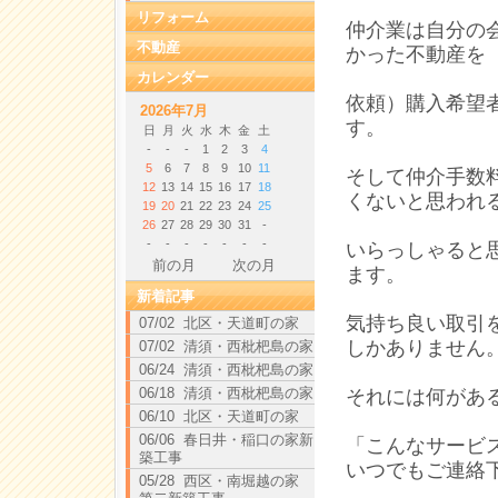
リフォーム
仲介業は自分の
不動産
かった不動産を
カレンダー
依頼）購入希望
2026年7月
す。
日
月
火
水
木
金
土
-
-
-
1
2
3
4
5
6
7
8
9
10
11
そして仲介手数
12
13
14
15
16
17
18
くないと思われ
19
20
21
22
23
24
25
26
27
28
29
30
31
-
-
-
-
-
-
-
-
いらっしゃると
前の月
次の月
ます。
新着記事
気持ち良い取引
07/02 北区・天道町の家
しかありません
07/02 清須・西枇杷島の家
06/24 清須・西枇杷島の家
06/18 清須・西枇杷島の家
それには何があ
06/10 北区・天道町の家
06/06 春日井・稲口の家新
「こんなサービ
築工事
いつでもご連絡
05/28 西区・南堀越の家