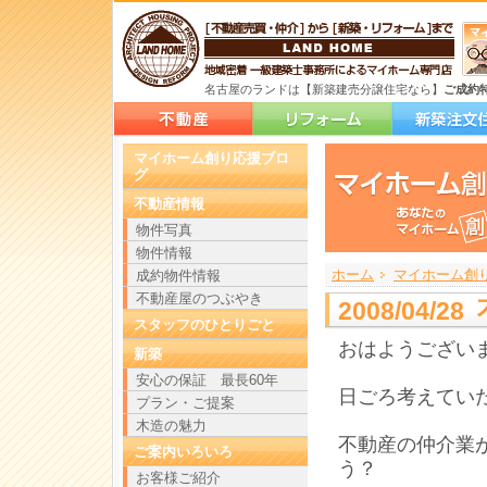
名古屋のランドは【新築建売分譲住宅なら】
ご成約
マイホーム創り応援ブロ
グ
不動産情報
物件写真
物件情報
ホーム
>
>
>
マイホーム創
成約物件情報
不動産屋のつぶやき
2008/04
スタッフのひとりごと
おはようござい
新築
安心の保証 最長60年
日ごろ考えてい
プラン・ご提案
木造の魅力
不動産の仲介業
ご案内いろいろ
う？
お客様ご紹介