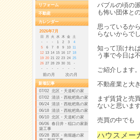
バブルの頃の
リフォーム
も怖い団体と
不動産
カレンダー
思っているか
2026年7月
らないからで
日
月
火
水
木
金
土
-
-
-
1
2
3
4
知って頂けれ
5
6
7
8
9
10
11
12
13
14
15
16
17
18
う事で今日は
19
20
21
22
23
24
25
26
27
28
29
30
31
-
ご紹介します
-
-
-
-
-
-
-
前の月
次の月
不動産業と大
新着記事
07/02 北区・天道町の家
07/02 清須・西枇杷島の家
まず賃貸と売
06/24 清須・西枇杷島の家
ないと思いま
06/18 清須・西枇杷島の家
06/10 北区・天道町の家
売買の中でも
06/06 春日井・稲口の家新
築工事
ハウスメー
05/28 西区・南堀越の家