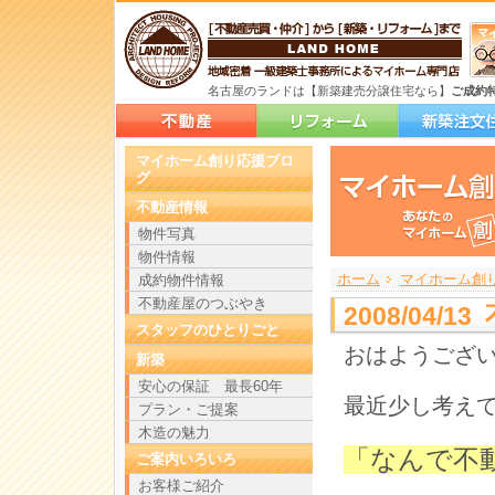
名古屋のランドは【新築建売分譲住宅なら】
ご成約
マイホーム創り応援ブロ
グ
不動産情報
物件写真
物件情報
ホーム
>
>
>
マイホーム創
成約物件情報
不動産屋のつぶやき
2008/04/
スタッフのひとりごと
おはようござ
新築
安心の保証 最長60年
最近少し考え
プラン・ご提案
木造の魅力
「なんで不
ご案内いろいろ
お客様ご紹介